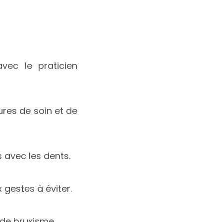
vec le praticien
ures de soin et de
s avec les dents.
 gestes à éviter.
 de bruxisme.