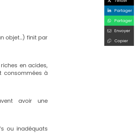
Twitter
Partager
Partager
Envoyer
 objet…) finit par
Copier
 riches en acides,
sont consommées à
uvent avoir une
ifs ou inadéquats