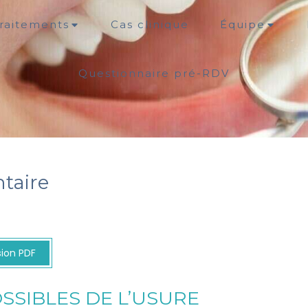
raitements
Cas clinique
Équipe
Questionnaire pré-RDV
ntaire
sion PDF
SSIBLES DE L’USURE