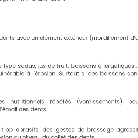
dents avec un élément extérieur (mordillement d’un
 type sodas, jus de fruit, boissons énergétiques…
vulnérable à l’érosion. Surtout si ces boissons 
s nutritionnels répétés (vomissements) pe
l’émail des dents.
s trop abrasifs, des gestes de brossage agress
ion au niveau du collet des dents.