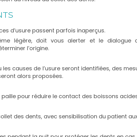
NTS
ces d’usure passent parfois inaperçus.
me légère, doit vous alerter et le dialogue a
terminer l’origine.
u les causes de l’usure seront identifiées, des mes
seront alors proposées.
ne paille pour réduire le contact des boissons acide
ollet des dents, avec sensibilisation du patient aux
res pendant la nuit pour protéger les dents en cas