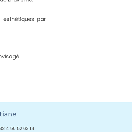
 esthétiques par
nvisagé.
tiane
33 4 50 52 63 14