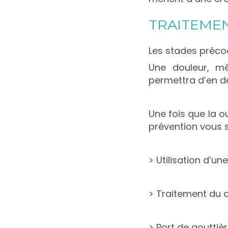
TRAITEME
Les stades préco
Une douleur, mê
permettra d’en dé
Une fois que la o
prévention vous 
> Utilisation d’u
> Traitement du c
> Port de gouttiè