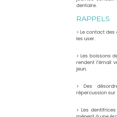
dentaire.
RAPPELS
> Le contact des 
les user.
> Les boissons de
rendent l’émail 
jeun.
> Des désordre
répercussion sur 
> Les dentifrice
mènent à une éros