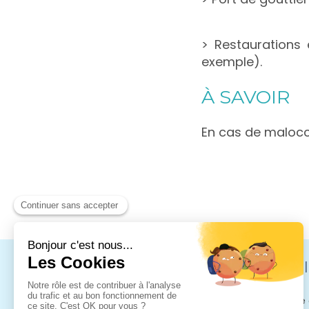
> Restaurations
exemple).
À SAVOIR
En cas de malocc
CABI
3660, Route 